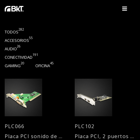
282
TODOS
55
ACCESORIOS
26
AUDIO
191
CONECTIVIDAD
20
45
GAMING
OFICINA
PLC066
PLC102
Placa PCI sonido de 6 canales
Placa PCI, 2 puertos USB 2.0