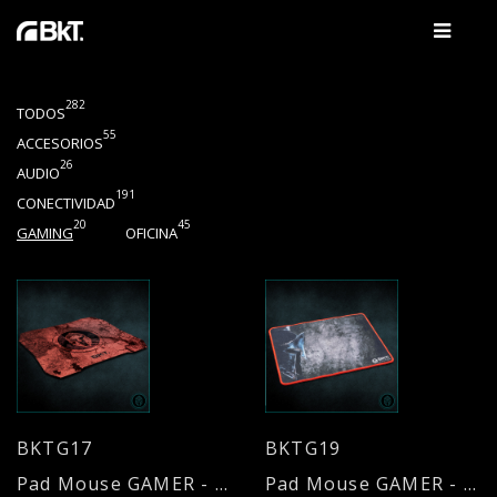
282
TODOS
55
ACCESORIOS
26
AUDIO
191
CONECTIVIDAD
20
45
GAMING
OFICINA
BKTG17
BKTG19
Pad Mouse GAMER - Velocidad - Antideslizante
Pad Mouse GAMER - Control - Antideslizante