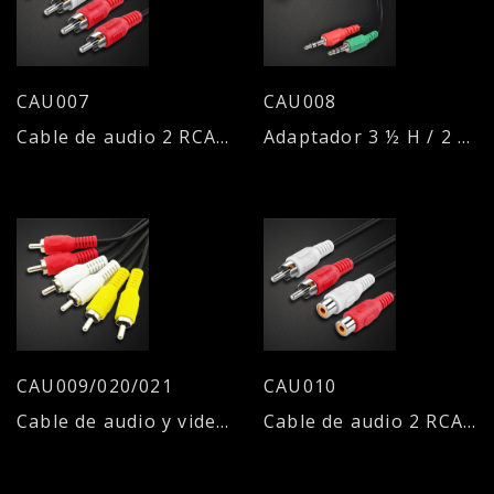
CAU007
CAU008
Cable de audio 2 RCA M / 2 RCA M
Adaptador 3 ½ H / 2 x 3 ½ M (Auricular + Micrófono)
CAU009/020/021
CAU010
Cable de audio y video 3 RCA M / 3 RCA M
Cable de audio 2 RCA M / 2 RCA H