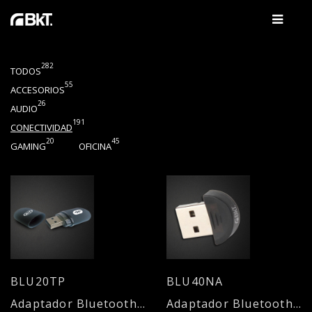
282
TODOS
55
ACCESORIOS
26
AUDIO
191
CONECTIVIDAD
20
45
GAMING
OFICINA
BLU20TP
BLU40NA
Adaptador Bluetooth Mini
Adaptador Bluetooth V4.0 32 MBPS Nano