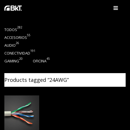
282
TODOS
55
ACCESORIOS
26
AUDIO
191
CONECTIVIDAD
20
45
GAMING
OFICINA
Products tagged “
24AWG
”