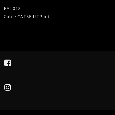
PAT012
Cable CAT5E UTP interior 24AWG, sólido gris