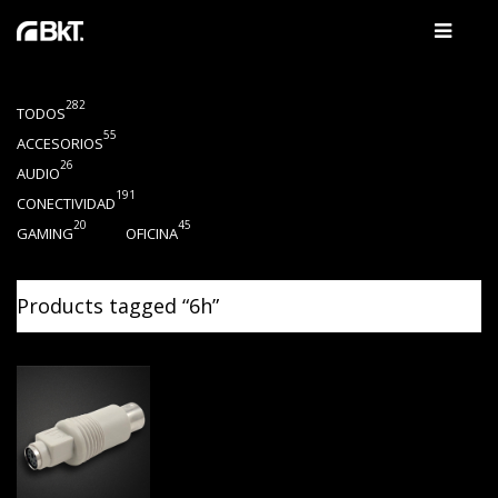
282
TODOS
55
ACCESORIOS
26
AUDIO
191
CONECTIVIDAD
20
45
GAMING
OFICINA
Products tagged “
6h
”