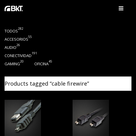
282
TODOS
55
ACCESORIOS
26
AUDIO
191
CONECTIVIDAD
20
45
GAMING
OFICINA
Products tagged “
cable firewire
”