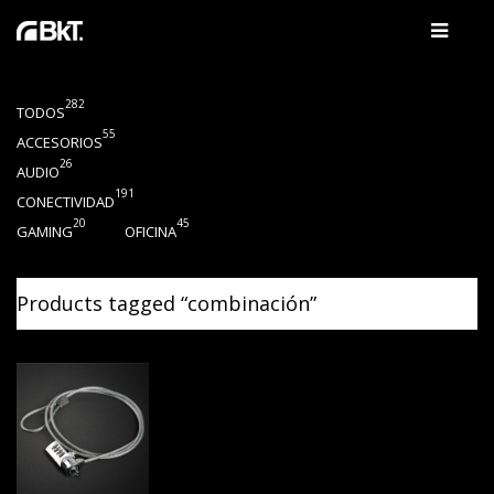
282
TODOS
55
ACCESORIOS
26
AUDIO
191
CONECTIVIDAD
20
45
GAMING
OFICINA
Products tagged “
combinación
”