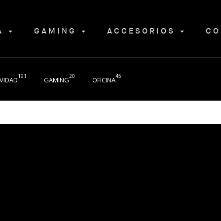
NA
GAMING
ACCESORIOS
CO
191
20
45
VIDAD
GAMING
OFICINA