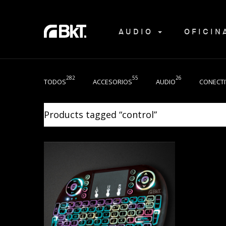
AUDIO
OFICI
282
55
26
TODOS
ACCESORIOS
AUDIO
CONECTI
Products tagged “
control
”