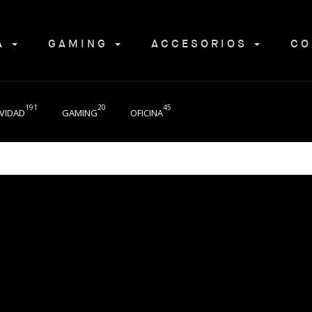
NA
GAMING
ACCESORIOS
CO
191
20
45
VIDAD
GAMING
OFICINA