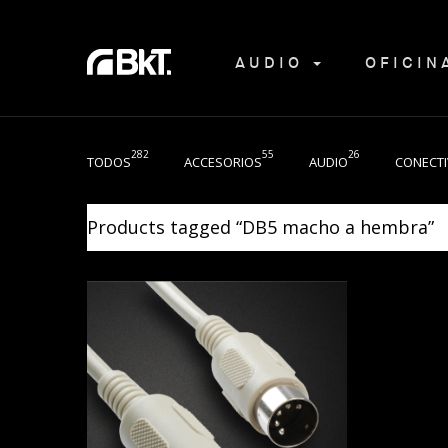
AUDIO
OFICI
282
55
26
TODOS
ACCESORIOS
AUDIO
CONECTI
Products tagged “
DB5 macho a hembra
”