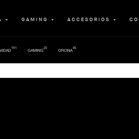
NA
GAMING
ACCESORIOS
CO
191
20
45
VIDAD
GAMING
OFICINA