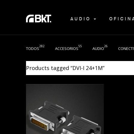
AUDIO
OFICI
282
55
26
TODOS
ACCESORIOS
AUDIO
CONECTI
Products tagged “
DVI-I 24+1M
”