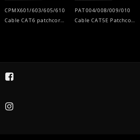
CPMX601/603/605/610
PAT004/008/009/010
Cable CAT6 patchcord lineal
Cable CAT5E Patchcord Crossover UTP