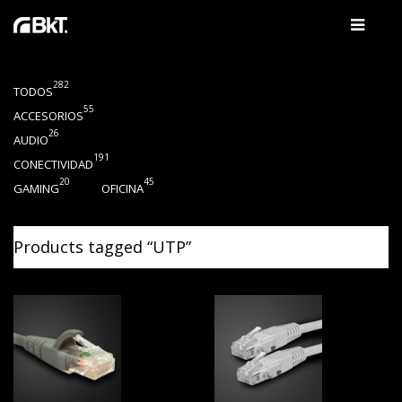
282
TODOS
55
ACCESORIOS
26
AUDIO
191
CONECTIVIDAD
20
45
GAMING
OFICINA
Products tagged “
UTP
”