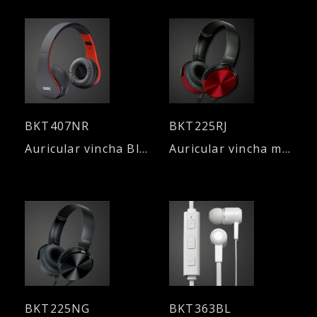
BKT407NR
BKT225RJ
Auricular vincha Bluetooth V3.0 - Manos libres
Auricular vincha manos libres 3.5mm - ROJO
BKT225NG
BKT363BL