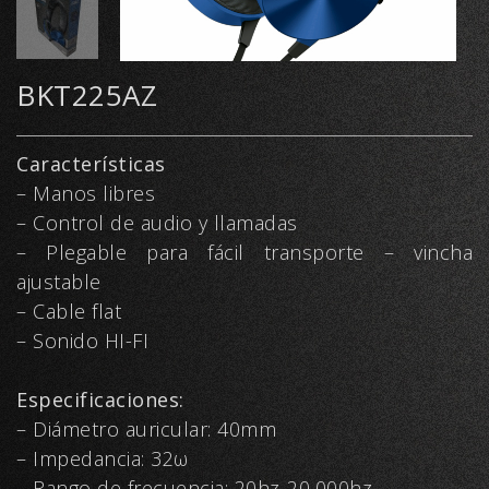
BKT225AZ
Características
– Manos libres
– Control de audio y llamadas
– Plegable para fácil transporte – vincha
ajustable
– Cable flat
– Sonido HI-FI
Especificaciones:
– Diámetro auricular: 40mm
– Impedancia: 32ω
– Rango de frecuencia: 20hz-20,000hz