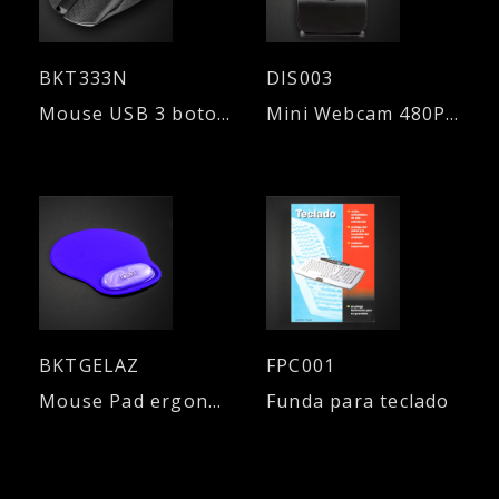
BKT333N
DIS003
Mouse USB 3 botones
Mini Webcam 480P con micrófono y luz
BKTGELAZ
FPC001
Mouse Pad ergonómico - AZUL
Funda para teclado