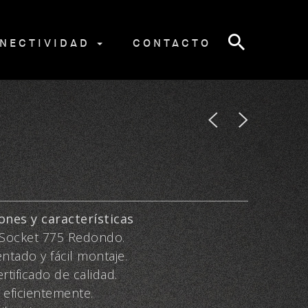
NECTIVIDAD
CONTACTO
ones y características
V Socket 775 Redondo.
entado y fácil montaje.
rtificado de calidad.
r eficientemente.