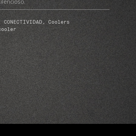
silencioso.
s:
CONECTIVIDAD
,
Coolers
cooler