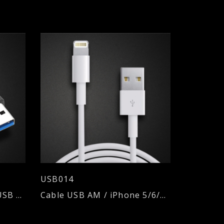
USB014
Cable USB Tipo C 3.1 a USB AM 3.0 - 1,80mts.
Cable USB AM / iPhone 5/6/7/8/X - 2.1 A