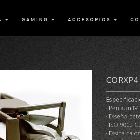
NA
GAMING
ACCESORIOS
CO
CORXP4
Especificaci
· Pentium I
· Diseño pat
· ISO 9002 Ce
· Disipa calo