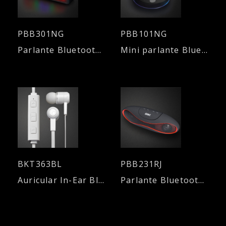
PBB301NG
PBB101NG
Parlante Bluetooth con luces dinámicas 6W - NEGRO
Mini parlante Bluetooth con sopapa. Resistente al agua.
BKT363BL
PBB231RJ
Auricular In-Ear Bluetooth V4.0 - Manos libres - BLANCO
Parlante Bluetooth - 6W