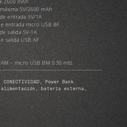
nk 2600 mAh
 máxima 5V/2600 mAh
 de entrada 5V/1A
de entrada micro USB BF.
de salida 5V-1A
de salida USB AF
 AM – micro USB BM 0.30 mts.
s:
CONECTIVIDAD
,
Power Bank
:
alimentación
,
batería externa
,