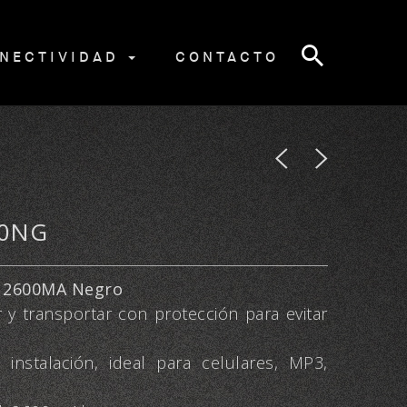
NECTIVIDAD
CONTACTO
0NG
 2600MA Negro
r y transportar con protección para evitar
 instalación, ideal para celulares, MP3,