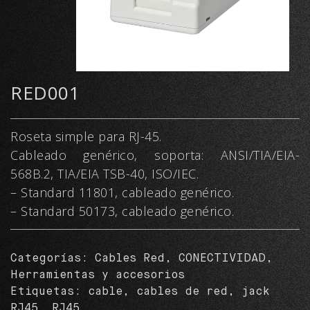
RED001
Roseta simple para RJ-45.
Cableado genérico, soporta: ANSI/TIA/EIA-
568B.2, TIA/EIA TSB-40, ISO/IEC.
– Standard 11801, cableado genérico.
– Standard 50173, cableado genérico.
Categorías:
Cables Red
,
CONECTIVIDAD
,
Herramientas y accesorios
Etiquetas:
cable
,
cables de red
,
jack
RJ45
,
RJ45