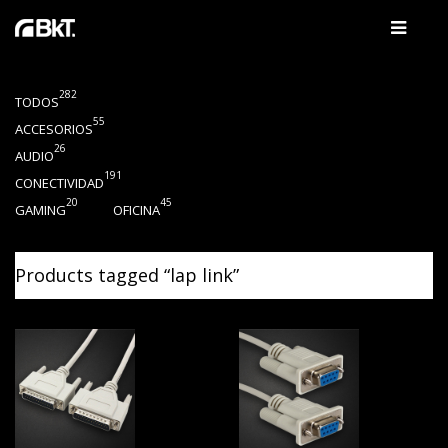
282
TODOS
55
ACCESORIOS
26
AUDIO
191
CONECTIVIDAD
20
45
GAMING
OFICINA
Products tagged “
lap link
”